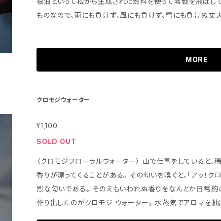
根油といって松から生成された燃料を使って零戦を飛ばして
ものなので、雨にも負けず、風にも負けず、雪にも負けぬ丈夫
に着火して、小ネタを語れば尊敬されること間違いなし！！ ※郵便局よりスマートレターでポスト投函い
たします ※当サイトのshop商品はすべて寄付つき商品で
べてを森林再生事業に使わせていただきます（除:経費）。
MORE
分けしています。https://yamasaku.vision
クロモジウォーター
¥1,100
SOLD OUT
（クロモジフローラルウォーター） 山で仕事をしていると、
香りが漂ってくることがある。 その匂いを嗅ぐと、「アッ！ク
烈な匂いである。 そのえもいわれぬ香りをなんとか日常的
作り出したのがクロモジ ウォーター。 水蒸気でアロマを
けを付け加えている。 約3Lのクロモジ 原木から300MLの