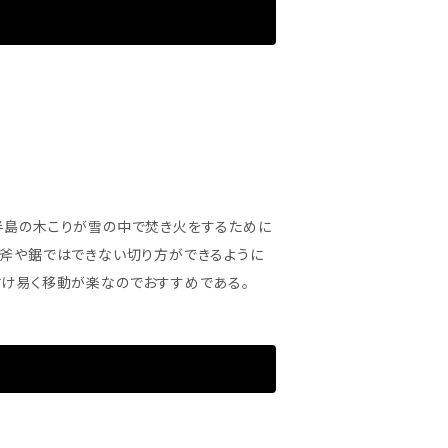
。 妥協無しに製造しています。 ※原材
到着から3ヶ月以内をめどに使い切り ※当
購入いただきますと売り上げのすべてを森林再
を通して得た山の恵みをおすそ分けしていま
半島の木こりが雪の中で焚き火をするために
、斧や鋸ではできない切り方ができるように
付け易く移動が楽なのでおすすめである。