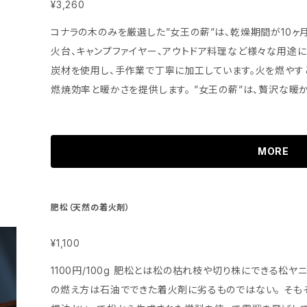
¥3,260
コナラの木のみを厳選した”女王の薪”は、乾燥期間が10ヶ
火台、キャンプファイヤー、アウトドア料理など様々な用途におすすめです。 当店で
炭材を使用し、手作業で丁寧に加工しています。火を燃やす
燃焼効率と暖かさを提供します。 ”女王の薪”は、贅沢な暖かさと心地良い焚き火のゆらぎで、特別な瞬
間を演出してくれます。お家でのリラックスタイムやアウト
ださい。 ※ご購入前に地域限定送料などの詳細をご確認ください。 樹種：コナラ 長さ：約40cm サイ
ズ：大割、中割 木口から見た1辺約5～15cm 入数重量：20
MORE
×W360mm×D470mm 乾燥期間：10ヶ月以上 おすすめ
ヤー、アウトドア料理（調理）
肥松（天然の着火剤）
¥1,100
1100円/100g 肥松とは松の枯れ枝や切り株にできる松ヤ
の燃え方は石油でできた着火剤に劣るものではない。 そも