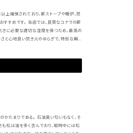
月以上確保されており、薪ストーブや暖炉、焚
は、良質なコナラの薪
ときに必要な適切な湿度を保つため、最高の
ドアでの楽しい思い出作りに、是非お役立てく
本前後 約22～24kg 箱サイズ：H300mm
用途：薪ストーブ、暖炉、焚火台、キャンプファイ
ニのかたまりである。 石油臭い匂いもなく、そ
そも松は油を多く含んでおり、戦時中には松