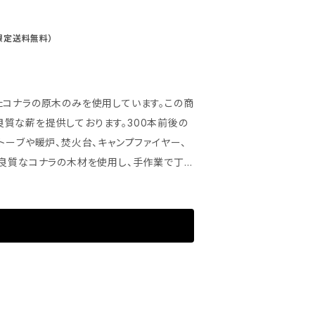
限定送料無料）
たコナラの原木のみを使用しています。この商
質な薪を提供しております。300本前後の
トーブや暖炉、焚火台、キャンプファイヤー、
を保つため、最高の燃焼効率と暖かさを提供
立てください。 ※ご購入前に地
g サイズ：軽トラ1杯、H2000mm×W1400
ストーブ、暖炉、焚火台、キャンプファイヤー、ア