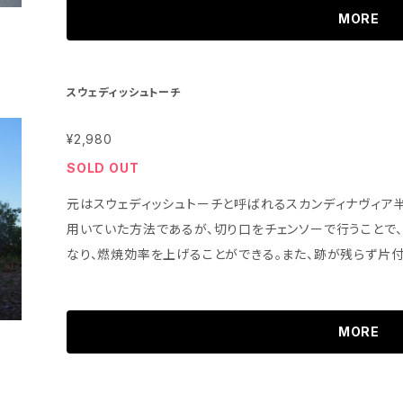
濃厚に抽出しているのかと言いますと、この濃さが好きだからです
MORE
料はクロモジと水のみ。添加物不使用 ※無添加のため商品
サイトのshop商品はすべて寄付つき商品です。商品をご
生事業に使わせていただきます（除:経費）。主に森林整備
スウェディッシュトーチ
す。https://yamasaku.vision
¥2,980
SOLD OUT
元はスウェディッシュトーチと呼ばれるスカンディナヴィア
用いていた方法であるが、切り口をチェンソーで行うことで
なり、燃焼効率を上げることができる。また、跡が残らず片
MORE