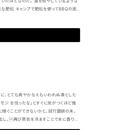
いたほどなのだ。 油を燃やしているような
な肥松 キャンプで肥松を使ってBBQの炭
す。商品をご購入いただきますと売り上げのす
主に森林整備を通して得た山の恵みをおすそ
稀に、とても爽やかなえもいわれぬ凛とした
ロモジ を伐ったな」とすぐに気がつくほど強
に嗅ぐことができないかと、試行錯誤の末、
抽出し、再び蒸気を冷ますことで水に香りだ
み抽出しています。（通常1L） なぜそんなに