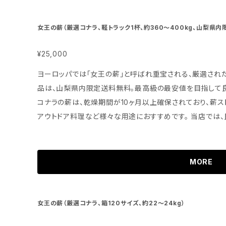
女王の薪（厳選コナラ、軽トラック1杯、約360〜400kg、山梨県内
¥25,000
ヨーロッパでは「女王の薪」と呼ばれ重宝される、厳選され
品は、山梨県内限定送料無料。最高級の最安値を目指して良
コナラの薪は、乾燥期間が10ヶ月以上確保されており、薪ス
アウトドア料理など様々な用途におすすめです。 当店では、良質なコナラの木材を使用し、手作業で丁
寧に加工しています。火を燃やすときに必要な適切な湿度
します。 「女王の薪」は、贅沢な暖かさと心地良い焚き火のゆらぎで、特別な瞬間を演出してくれます。お
家でのリラックスタイムやアウトドアでの楽しい思い出作りに、是非お役
MORE
域限定送料などの詳細をご確認ください。 樹種：コナラ 長さ：約40cm サイズ：大割、中割 木口から
見た1辺約5～15cm 入数重量：300本前後 約360〜400k
mm×D300mm 乾燥期間：10ヶ月以上 おすすめ用途：薪
女王の薪（厳選コナラ、箱120サイズ、約22～24kg）
ウトドア料理（調理）